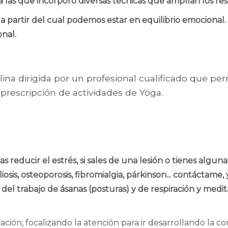
 las que incorporo diversas técnicas que amplían los res
o, a partir del cual podemos estar en equilibrio emocional
nal.
plina dirigida por un profesional cualificado que pe
a prescripción de actividades de Yoga.
tas reducir el estrés, si sales de una lesión o tienes algu
liosis, osteoporosis, fibromialgia, párkinson... contáctame
s del trabajo de ásanas (posturas) y de respiración y medi
ración, focalizando la atención para ir desarrollando la c