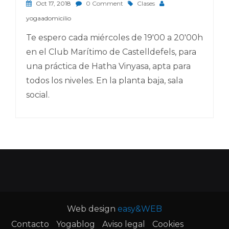
Oct 17, 2018
0 Comment
Clases
yogaadomicilio
Te espero cada miércoles de 19'00 a 20'00h
en el Club Marítimo de Castelldefels, para
una práctica de Hatha Vinyasa, apta para
todos los niveles. En la planta baja, sala
social.
Web design
easy&WEB
Contacto
Yogablog
Aviso legal
Cookies